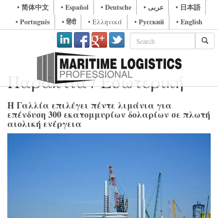
• 简体中文
• Español
• Deutsche
• عربى
• 日本語
• Português
• हिंदी
• Русский
• English
• Ελληνικά
Παράκτια / Εσωτερική
Η Γαλλία επιλέγει πέντε λιμάνια για
επένδυση 300 εκατομμυρίων δολαρίων σε πλωτή
αιολική ενέργεια