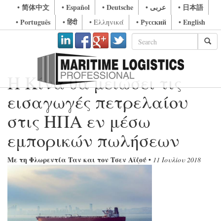
• 简体中文
• Español
• Deutsche
• عربى
• 日本語
• Português
• हिंदी
• Русский
• English
• Ελληνικά
Η Κίνα θα μειώσει τις
εισαγωγές πετρελαίου
στις ΗΠΑ εν μέσω
εμπορικών πωλήσεων
Με τη Φλωρεντία Ταν και τον Τσεν Αϊζού
•
11 Ιουλίου 2018