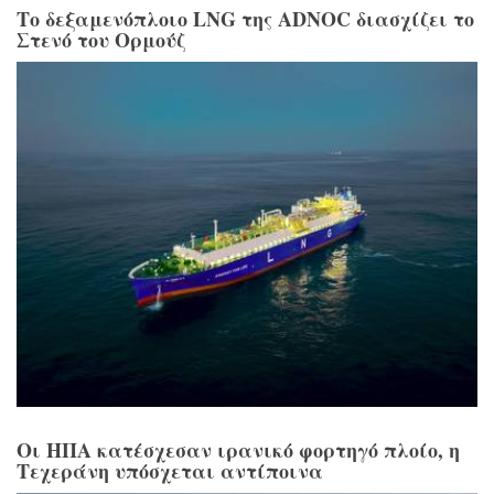
Το δεξαμενόπλοιο LNG της ADNOC διασχίζει το
Στενό του Ορμούζ
Οι ΗΠΑ κατέσχεσαν ιρανικό φορτηγό πλοίο, η
Τεχεράνη υπόσχεται αντίποινα