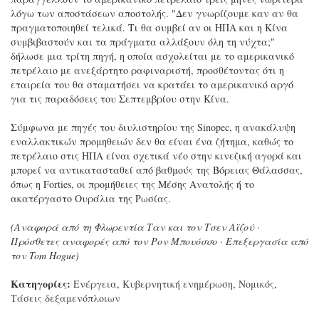
λόγω των αποστάσεων αποστολής. "Δεν γνωρίζουμε καν αν θα
πραγματοποιηθεί τελικά. Τι θα συμβεί αν οι ΗΠΑ και η Κίνα
συμβιβαστούν και τα πράγματα αλλάξουν όλη τη νύχτα;"
δήλωσε μια τρίτη πηγή, η οποία ασχολείται με το αμερικανικό
πετρέλαιο με ανεξάρτητο ραφιναριστή, προσθέτοντας ότι η
εταιρεία του θα σταματήσει να κρατάει το αμερικανικό αργό
για τις παραδόσεις του Σεπτεμβρίου στην Κίνα.
Σύμφωνα με πηγές του διυλιστηρίου της Sinopec, η ανακάλυψη
εναλλακτικών προμηθειών δεν θα είναι ένα ζήτημα, καθώς το
πετρέλαιο στις ΗΠΑ είναι σχετικά νέο στην κινεζική αγορά και
μπορεί να αντικατασταθεί από βαθμούς της Βόρειας Θάλασσας,
όπως η Forties, οι προμήθειες της Μέσης Ανατολής ή το
ακατέργαστο Ουράλια της Ρωσίας.
(Αναφορά από τη Φλωρεντία Ταν και τον Τσεν Αϊζού ·
Πρόσθετες αναφορές από τον Ρον Μπουόσσο · Επεξεργασία από
τον Tom Hogue)
Κατηγορίες:
Ενέργεια
,
Κυβερνητική ενημέρωση
,
Νομικός
,
Τάσεις δεξαμενόπλοιων