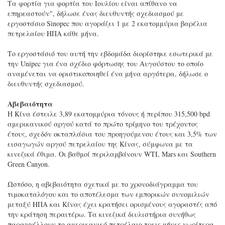
Τα φορτία για φορτία του Ιουλίου είναι απίθανο να
επηρεαστούν", δήλωσε ένας διευθυντής σχεδιασμού με
εργοστάσιο Sinopec που αγοράζει 1 με 2 εκατομμύρια βαρέλια
πετρελαίου ΗΠΑ κάθε μήνα.
Το εργοστάσιό του αυτή την εβδομάδα διορίστηκε εσωτερικά με
την Unipec για ένα σχέδιο φόρτωσης του Αυγούστου το οποίο
αναμένεται να οριστικοποιηθεί ένα μήνα αργότερα, δήλωσε ο
διευθυντής σχεδιασμού.
Αβεβαιότητα
Η Κίνα έστειλε 3,89 εκατομμύρια τόνους ή περίπου 315,500 bpd
αμερικανικού αργού κατά το πρώτο τρίμηνο του τρέχοντος
έτους, σχεδόν οκταπλάσια του προηγούμενου έτους και 3,5% των
εισαγωγών αργού πετρελαίου της Κίνας, σύμφωνα με τα
κινεζικά έθιμα. Οι βαθμοί περιλαμβάνουν WTI, Mars και Southern
Green Canyon.
Ωστόσο, η αβεβαιότητα σχετικά με το χρονοδιάγραμμα του
τιμοκαταλόγου και το αποτέλεσμα των εμπορικών συνομιλιών
μεταξύ ΗΠΑ και Κίνας έχει κρατήσει ορισμένους αγοραστές από
την κράτηση περαιτέρω. Τα κινεζικά διυλιστήρια συνήθως
παραγγέλλουν το αμερικανικό πετρέλαιο τρεις μήνες νωρίτερα