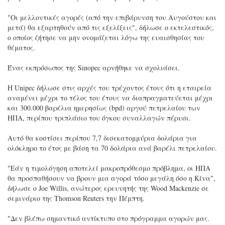
"Οι μελλοντικές αγορές (από την επιβάρυνση του Αυγούστου και
μετά) θα εξαρτηθούν από τις εξελίξεις", δήλωσε ο εκτελεστικός,
ο οποίος ζήτησε να μην ονομάζεται λόγω της ευαισθησίας του
θέματος.
Ένας εκπρόσωπος της Sinopec αρνήθηκε να σχολιάσει.
Η Unipec δήλωσε στις αρχές του τρέχοντος έτους ότι η εταιρεία
αναμένει μέχρι το τέλος του έτους να διαπραγματεύεται μέχρι
και 300.000 βαρέλια ημερησίως (bpd) αργού πετρελαίου των
ΗΠΑ, περίπου τριπλάσιο του όγκου συναλλαγών πέρυσι.
Αυτό θα κοστίσει περίπου 7,7 δισεκατομμύρια δολάρια για
ολόκληρο το έτος με βάση τα 70 δολάρια ανά βαρέλι πετρελαίου.
"Εάν η τιμολόγηση αποτελεί μακροπρόθεσμο πρόβλημα, οι ΗΠΑ
θα προσπαθήσουν να βρουν μια αγορά τόσο μεγάλη όσο η Κίνα",
δήλωσε ο Joe Willis, ανώτερος ερευνητής της Wood Mackenzie σε
σεμινάριο της Thomson Reuters την Πέμπτη.
"Δεν βλέπω σημαντικό αντίκτυπο στο πρόγραμμα αγορών μας.