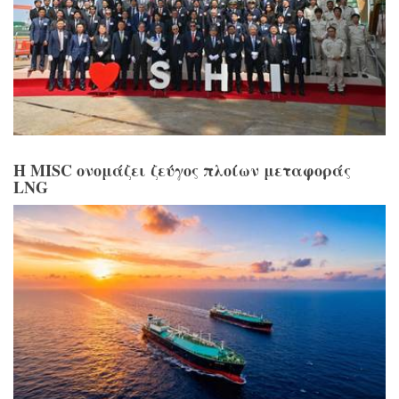
Η MISC ονομάζει ζεύγος πλοίων μεταφοράς
LNG