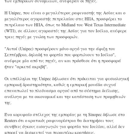
των εμπορικών συνομιλιών, ανέφεραν οι πηγές.
Η Unipec, που είναι ο μεγαλύτερος ραφιναστής της Ασίας και ο
μεγαλύτερος αγοραστής πετρελαίου στις ΗΠΑ, προσφέρει το
πετρέλαιο των ΗΠΑ, όπως το Midland του West Texas Intermediate
(WTI), σε άλλους αγοραστές της Ασίας για τον Ιούλιο, ανέφερε
τρεις πηγές με γνώση των προσφορών.
"Αυτοί (Unipec) προσφέρουν μόνο αργό για την άφιξη τον
Σεπτέμβριο, δηλαδή τα φορτία που φορτώνουν το Ιούλιο",
ανέφερε μία από τις πηγές, αν και πρόσθεσε ότι η προσφορά
ήταν "αρκετά ακριβή".
Οι υπάλληλοι της Unipec δήλωσαν ότι πρόκειται για φυσιολογική
εμπορική δραστηριότητα, καθώς η εμπορική μονάδα συχνά
επαναπωλεί το πλεόνασμα αργού από το σύστημα διύλισης,
ανάλογα με τα οικονομικά και την κατάσταση των προμηθειών
της.
Ένα κορυφαίο στέλεχος της εμπορίας με τη Sinopec δήλωσε στο
Reuters ότι ο κρατικός ραφιναρίστρια θα διατηρήσει τους
συνήθεις όγκους εισαγωγών για φορτία του Ιουλίου, αλλά δεν
μπορεί να δεσμευτεί για περαιτέρω κρατήσεις.