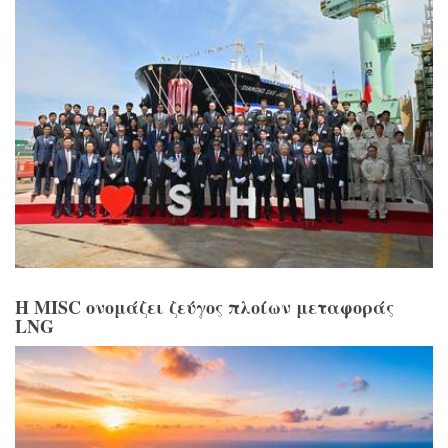
Η MISC ονομάζει ζεύγος πλοίων μεταφοράς
LNG