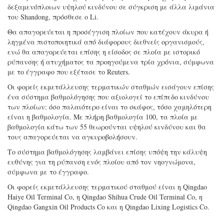
δεξαμενόπλοιων υψηλού κινδύνου σε σύγκριση με άλλα λιμάνια
του Shandong, πρόσθεσε ο Li.
Θα απαγορεύεται η προσέγγιση πλοίων που κατέχουν άκυρα ή
ληγμένα πιστοποιητικά από διάφορους διεθνείς οργανισμούς,
ενώ θα απαγορεύεται επίσης η είσοδος σε πλοία με ιστορικό
ρύπανσης ή ατυχήματος τα προηγούμενα τρία χρόνια, σύμφωνα
με το έγγραφο που εξέτασε το Reuters.
Οι φορείς εκμετάλλευσης τερματικών σταθμών εισάγουν επίσης
ένα σύστημα βαθμολόγησης που αξιολογεί το επίπεδο κινδύνου
των πλοίων: όσο παλαιότερο είναι το σκάφος, τόσο χαμηλότερη
είναι η βαθμολογία. Με πλήρη βαθμολογία 100, τα πλοία με
βαθμολογία κάτω των 55 θεωρούνται υψηλού κινδύνου και θα
τους απαγορεύεται να αγκυροβολήσουν.
Το σύστημα βαθμολόγησης λαμβάνει επίσης υπόψη την κάλυψη
ευθύνης για τη ρύπανση ενός πλοίου από τον νηογνώμονα,
σύμφωνα με το έγγραφο.
Οι φορείς εκμετάλλευσης τερματικού σταθμού είναι η Qingdao
Haiye Oil Terminal Co, η Qingdao Shihua Crude Oil Terminal Co, η
Qingdao Gangxin Oil Products Co και η Qingdao Lixing Logistics Co.