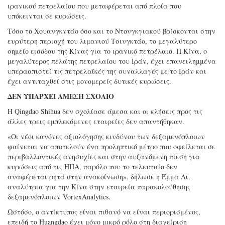
ιρανικού πετρελαίου που μεταφέρεται από πλοία που
υπόκεινται σε κυρώσεις.
Τόσο το Χουανγκντάο όσο και το Ντονγκγιακού βρίσκονται στην
ευρύτερη περιοχή του λιμανιού Τσινγκτάο, το μεγαλύτερο
σημείο εισόδου της Κίνας για το ιρανικό πετρέλαιο. Η Κίνα, ο
μεγαλύτερος πελάτης πετρελαίου του Ιράν, έχει επανειλημμένα
υπερασπιστεί τις πετρελαϊκές της συναλλαγές με το Ιράν και
έχει αντιταχθεί στις μονομερείς δυτικές κυρώσεις.
ΔΕΝ ΥΠΑΡΧΕΙ ΑΜΕΣΗ ΣΧΟΛΙΟ
Η Qingdao Shihua δεν σχολίασε άμεσα και οι κλήσεις προς τις
άλλες τρεις εμπλεκόμενες εταιρείες δεν απαντήθηκαν.
«Οι νέοι κανόνες αξιολόγησης κινδύνου των δεξαμενόπλοιων
φαίνεται να αποτελούν ένα προληπτικό μέτρο που οφείλεται σε
περιβαλλοντικές ανησυχίες και στην αυξανόμενη πίεση για
κυρώσεις από τις ΗΠΑ, παρόλο που το τελευταίο δεν
αναφέρεται ρητά στην ανακοίνωση», δήλωσε η Έμμα Λι,
αναλύτρια για την Κίνα στην εταιρεία παρακολούθησης
δεξαμενόπλοιων VortexAnalytics.
Ωστόσο, ο αντίκτυπος είναι πιθανό να είναι περιορισμένος,
επειδή το Huangdao έχει μόνο μικρό ρόλο στη διαχείριση