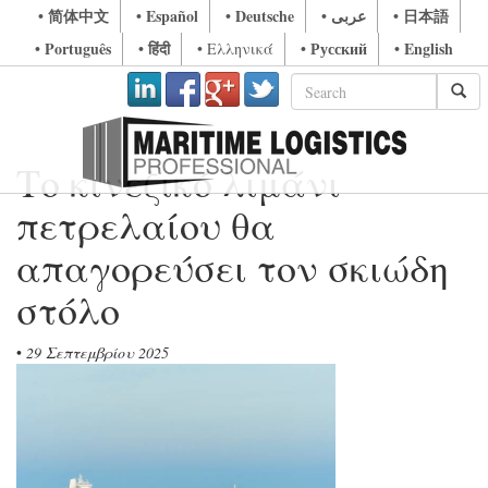
• 简体中文
• Español
• Deutsche
• عربى
• 日本語
• Português
• हिंदी
• Русский
• English
• Ελληνικά
Το κινεζικό λιμάνι
πετρελαίου θα
απαγορεύσει τον σκιώδη
στόλο
•
29 Σεπτεμβρίου 2025