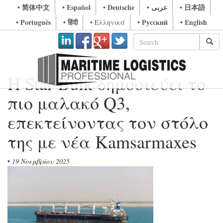
• 简体中文
• Español
• Deutsche
• عربى
• 日本語
• Português
• हिंदी
• Русский
• English
• Ελληνικά
Η Star Bulk δημοσιεύει το
πιο μαλακό Q3,
επεκτείνοντας τον στόλο
της με νέα Kamsarmaxes
•
19 Νοεμβρίου 2025