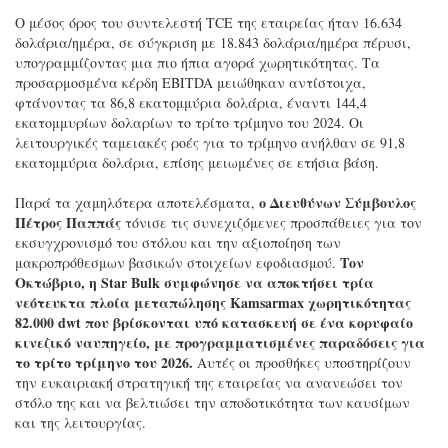
Ο μέσος όρος του συντελεστή TCE της εταιρείας ήταν 16.634
δολάρια/ημέρα, σε σύγκριση με 18.843 δολάρια/ημέρα πέρυσι,
υπογραμμίζοντας μια πιο ήπια αγορά χωρητικότητας. Τα
προσαρμοσμένα κέρδη EBITDA μειώθηκαν αντίστοιχα,
φτάνοντας τα 86,8 εκατομμύρια δολάρια, έναντι 144,4
εκατομμυρίων δολαρίων το τρίτο τρίμηνο του 2024. Οι
λειτουργικές ταμειακές ροές για το τρίμηνο ανήλθαν σε 91,8
εκατομμύρια δολάρια, επίσης μειωμένες σε ετήσια βάση.
ο Διευθύνων Σύμβουλος
Παρά τα χαμηλότερα αποτελέσματα,
Πέτρος Παππάς
τόνισε τις συνεχιζόμενες προσπάθειες για τον
εκσυγχρονισμό του στόλου και την αξιοποίηση των
Τον
μακροπρόθεσμων βασικών στοιχείων εφοδιασμού.
Οκτώβριο, η Star Bulk συμφώνησε να αποκτήσει τρία
νεότευκτα πλοία μεταπώλησης Kamsarmax χωρητικότητας
82.000 dwt που βρίσκονται υπό κατασκευή σε ένα κορυφαίο
κινεζικό ναυπηγείο, με προγραμματισμένες παραδόσεις για
το τρίτο τρίμηνο του 2026.
Αυτές οι προσθήκες υποστηρίζουν
την ευκαιριακή στρατηγική της εταιρείας να ανανεώσει τον
στόλο της και να βελτιώσει την αποδοτικότητα των καυσίμων
και της λειτουργίας.