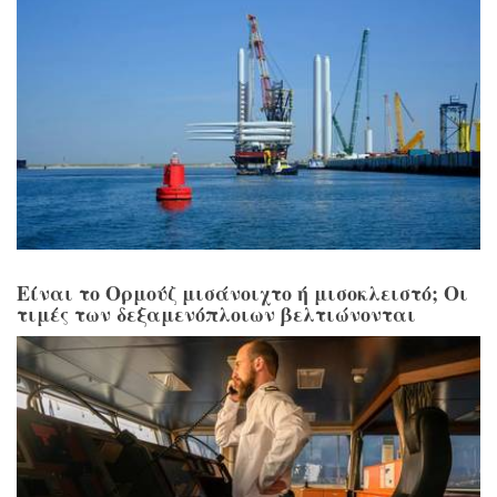
Είναι το Ορμούζ μισάνοιχτο ή μισοκλειστό; Οι
τιμές των δεξαμενόπλοιων βελτιώνονται