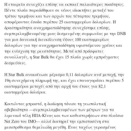
Η εταιρεία συνεχίζει επίσης να εκποιεί παλαιότερες ποσότητες.
Πέντε πλοία παραδόθηκαν σε νέους ιδιοκτήτες μεταξύ του
τρίτου τριμήνου και των αρχών του τέταρτου τριμήνου,
αποφέροντας έσοδα περίπου 25 εκατομμυρίων δολαρίων. Η
δραστηριότητα αναχρηματοδότησης συνεχίστηκε επίσης,
συμπεριλαμβανομένης μιας δεσμευμένης συμφωνίας με την DNB
για μια δανειακή διευκόλυνση ύψους 100 εκατομμυρίων
δολαρίων για την αναχρηματοδότηση υφιστάμενου χρέους και
την ενίσχυση της ρευστότητας. Μετά από πρόσφατες
συναλλαγές, η Star Bulk θα έχει 15 πλοία χωρίς εμπράγματες
δεσμεύσεις.
Η Star Bulk ανακοίνωσε μέρισμα 0,11 δολαρίων ανά μετοχή, την
19η συνεχόμενη πληρωμή της, και έχει επαναγοράσει περίπου 5
εκατομμύρια μετοχές από την αρχή του έτους για 82,1
εκατομμύρια δολάρια.
Κοιτώντας μπροστά, η διοίκηση τόνισε τη γεωπολιτική
αβεβαιότητα —συμπεριλαμβανομένων των μέτρων για τα
λιμενικά τέλη ΗΠΑ-Κίνας και των καθυστερήσεων στο πλαίσιο
Net Zero του ΙΜΟ— αλλά διατηρεί την εμπιστοσύνη στα
μεσοπρόθεσμα θεμελιώδη μεγέθη. Ένας ταχέως γερασμένος