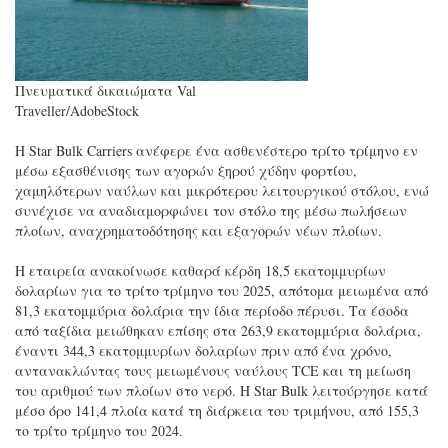
Πνευματικά δικαιώματα Val
Traveller/AdobeStock
Η Star Bulk Carriers ανέφερε ένα ασθενέστερο τρίτο τρίμηνο εν
μέσω εξασθένισης των αγορών ξηρού χύδην φορτίου,
χαμηλότερων ναύλων και μικρότερου λειτουργικού στόλου, ενώ
συνέχισε να αναδιαμορφώνει τον στόλο της μέσω πωλήσεων
πλοίων, αναχρηματοδότησης και εξαγορών νέων πλοίων.
Η εταιρεία ανακοίνωσε καθαρά κέρδη 18,5 εκατομμυρίων
δολαρίων για το τρίτο τρίμηνο του 2025, απότομα μειωμένα από
81,3 εκατομμύρια δολάρια την ίδια περίοδο πέρυσι. Τα έσοδα
από ταξίδια μειώθηκαν επίσης στα 263,9 εκατομμύρια δολάρια,
έναντι 344,3 εκατομμυρίων δολαρίων πριν από ένα χρόνο,
αντανακλώντας τους μειωμένους ναύλους TCE και τη μείωση
του αριθμού των πλοίων στο νερό. Η Star Bulk λειτούργησε κατά
μέσο όρο 141,4 πλοία κατά τη διάρκεια του τριμήνου, από 155,3
το τρίτο τρίμηνο του 2024.