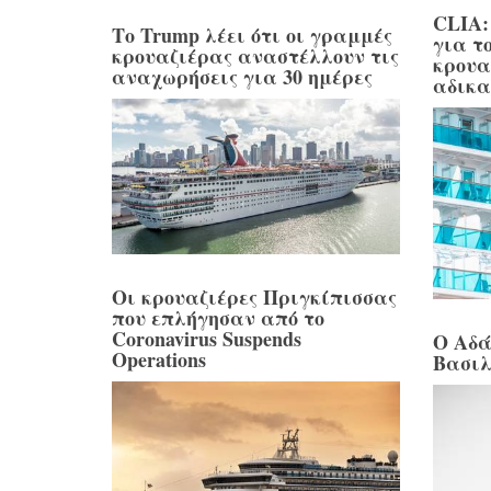
CLIA:
Το Trump λέει ότι οι γραμμές
για τ
κρουαζιέρας αναστέλλουν τις
κρουα
αναχωρήσεις για 30 ημέρες
αδικα
Οι κρουαζιέρες Πριγκίπισσας
που επλήγησαν από το
Coronavirus Suspends
Ο Αδά
Operations
Βασιλ