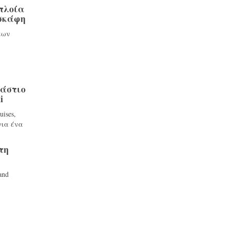
πλοία
 σκάφη
εων
ν
ράστιο
i
uises,
για ένα
τη
and