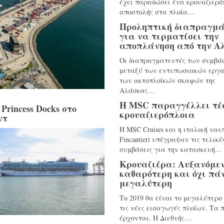
έχει παραδώσει ένα κρουαζιερό
αποστολής στα πλοία…
Προληπτική διαπραγμά
για να τερματίσει την
αποπλάνηση από την Α
Οι διαπραγματευτές των συμβά
μεταξύ των εντυπωσιακών εργ
των ακτοπλοϊκών σκαφών της
Αλάσκας…
Η MSC παραγγέλλει τέ
Princess Docks στο
κρουαζιερόπλοια
ντ
Η MSC Cruises και η ιταλική ναυ
Fincantieri υπέγραψαν τις τελικέ
συμβάσεις για την κατασκευή…
Κρουαζιέρα: Αυξανόμεν
καθαρότερη και όχι πά
μεγαλύτερη
Το 2019 θα είναι το μεγαλύτερο 
τις νέες εισαγωγές πλοίων. Τα 
έρχονται. Η Διεθνής…