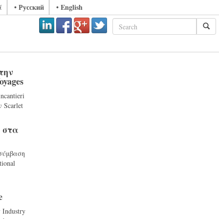
• Русский
• English
ά
 την
oyages
cantieri
 Scarlet
ι στα
 σύμβαση
tional
e
 Industry