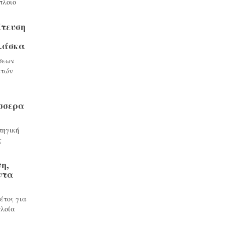
πλοιο
τευση
λάσκα
σεων
ατών
σσερα
πηγική
ς
η,
ντα
έτος για
πλοία