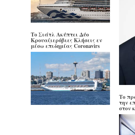
Το Σιάτλ Ακύπτει Δύο
Κρουαζιερόβιες Κλήσεις εν
μέσω επιδημίας Coronavirs
Το πρ
την ε
στον 