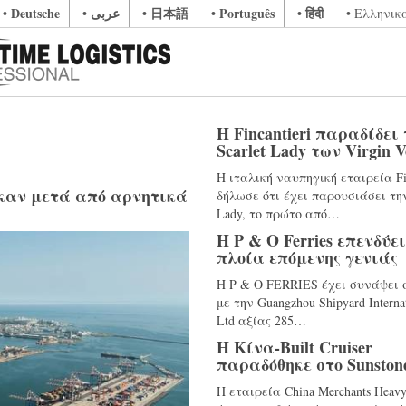
• Deutsche
• عربى
• 日本語
• Português
• हिंदी
• Ελληνικ
Η Fincantieri παραδίδει
Scarlet Lady των Virgin V
Η ιταλική ναυπηγική εταιρεία Fin
καν μετά από αρνητικά
δήλωσε ότι έχει παρουσιάσει την
Lady, το πρώτο από…
Η P & O Ferries επενδύε
πλοία επόμενης γενιάς
Η P & O FERRIES έχει συνάψει
με την Guangzhou Shipyard Interna
Ltd αξίας 285…
Η Κίνα-Built Cruiser
παραδόθηκε στο Sunston
Η εταιρεία China Merchants Heavy