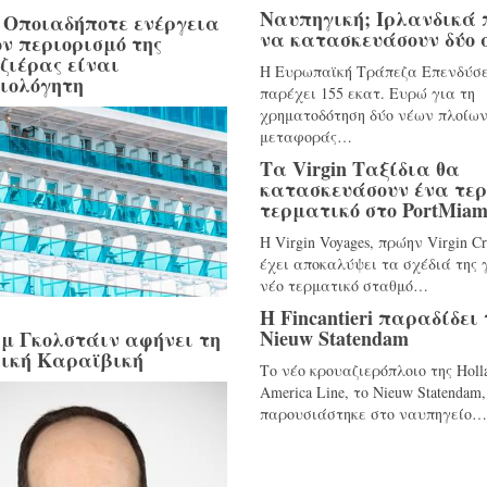
Ναυπηγική; Ιρλανδικά 
 Οποιαδήποτε ενέργεια
να κατασκευάσουν δύο
ον περιορισμό της
ζιέρας είναι
Η Ευρωπαϊκή Τράπεζα Επενδύσ
ιολόγητη
παρέχει 155 εκατ. Ευρώ για τη
χρηματοδότηση δύο νέων πλοίω
μεταφοράς…
Τα Virgin Ταξίδια θα
κατασκευάσουν ένα τε
τερματικό στο PortMiam
Η Virgin Voyages, πρώην Virgin Cr
έχει αποκαλύψει τα σχέδιά της 
νέο τερματικό σταθμό…
Η Fincantieri παραδίδει 
Nieuw Statendam
μ Γκολστάιν αφήνει τη
ική Καραϊβική
Το νέο κρουαζιερόπλοιο της Holl
America Line, το Nieuw Statendam,
παρουσιάστηκε στο ναυπηγείο…