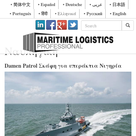
• 简体中文
• Español
• Deutsche
• عربى
• 日本語
• Português
• हिंदी
• Русский
• English
• Ελληνικά
Ναυπηγική
Damen Patrol Σκάφη για υπεράκτια Νιγηρία