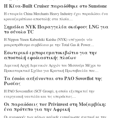
Η Κίνα-Built Cruiser παραδόθηκε στο Sunstone
Η εταιρεία China Merchants Heavy Industry έχει παραδώσει ένα
κρουαζιερόπλοιο αποστολής στα πλοία…
Σημάδια NYK Παραγγελία σκάφους LNG για
το σύνολο TC
Η Nippon Yusen Kabushiki Kaisha (NYK) υπέγραψε νέο
μακροπρόθεσμο συμβόλαιο με την Total Gas & Power…
Εσωτερικό εμπορευματοκιβώτιο για την
αποστολή εφοδιαστικής πλοίων
Λιμενική Αρχή Λιμενικών Αρχών του Μισσούρι Μέχρι το
Προκαταρκτικό Σχέδιο για Κρατική Πρωτοβουλία που…
Τα έσοδα αυξάνονται στο ΡΑΟ Sovovflot της
Ρωσίας
Η PAO Sovcomflot (SCF Group), η οποία εξυπηρετεί την
ενεργειακή ναυτιλία και τις υπεράκτιες…
Οι παραδόσεις του Privinvest στη Μοζαμβίκη:
ένα πρότυπο για την Αφρική
Οι αναφορές των μέσων μαζικής ενημέρωσης σχετικά με την