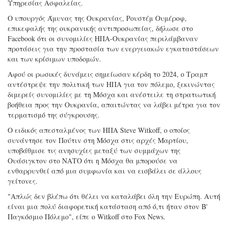
Υπηρεσίας Ασφαλείας.
Ο υπουργός Άμυνας της Ουκρανίας, Ρουστέμ Ουμέροφ,
επικεφαλής της ουκρανικής αντιπροσωπείας, δήλωσε στο
Facebook ότι οι συνομιλίες ΗΠΑ-Ουκρανίας περιλάμβαναν
προτάσεις για την προστασία των ενεργειακών εγκαταστάσεων
και των κρίσιμων υποδομών.
Αφού οι ρωσικές δυνάμεις σημείωσαν κέρδη το 2024, ο Τραμπ
αντέστρεψε την πολιτική των ΗΠΑ για τον πόλεμο, ξεκινώντας
διμερείς συνομιλίες με τη Μόσχα και ανέστειλε τη στρατιωτική
βοήθεια προς την Ουκρανία, απαιτώντας να λάβει μέτρα για τον
τερματισμό της σύγκρουσης.
Ο ειδικός απεσταλμένος των ΗΠΑ Steve Witkoff, ο οποίος
συνάντησε τον Πούτιν στη Μόσχα στις αρχές Μαρτίου,
υποβάθμισε τις ανησυχίες μεταξύ των συμμάχων της
Ουάσιγκτον στο ΝΑΤΟ ότι η Μόσχα θα μπορούσε να
ενθαρρυνθεί από μια συμφωνία και να εισβάλει σε άλλους
γείτονες.
"Απλώς δεν βλέπω ότι θέλει να καταλάβει όλη την Ευρώπη. Αυτή
είναι μια πολύ διαφορετική κατάσταση από ό,τι ήταν στον Β'
Παγκόσμιο Πόλεμο", είπε ο Witkoff στο Fox News.