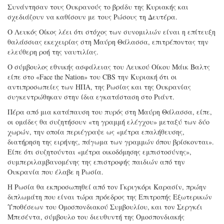
Συνάντησαν τους Ουκρανούς το βράδυ της Κυριακής και
σχεδιάζουν να καθίσουν με τους Ρώσους τη Δευτέρα.
Ο Λευκός Οίκος λέει ότι στόχος των συνομιλιών είναι η επίτευξη
θαλάσσιας εκεχειρίας στη Μαύρη Θάλασσα, επιτρέποντας την
ελεύθερη ροή της ναυτιλίας.
Ο σύμβουλος εθνικής ασφάλειας του Λευκού Οίκου Μάικ Βαλτς
είπε στο «Face the Nation» του CBS την Κυριακή ότι οι
αντιπροσωπείες των ΗΠΑ, της Ρωσίας και της Ουκρανίας
συγκεντρώθηκαν στην ίδια εγκατάσταση στο Ριάντ.
Πέρα από μια κατάπαυση του πυρός στη Μαύρη Θάλασσα, είπε,
οι ομάδες θα συζητήσουν «τη γραμμή ελέγχου» μεταξύ των δύο
χωρών, την οποία περιέγραψε ως «μέτρα επαλήθευσης,
διατήρηση της ειρήνης, πάγωμα των γραμμών όπου βρίσκονται».
Είπε ότι συζητούνται «μέτρα οικοδόμησης εμπιστοσύνης»,
συμπεριλαμβανομένης της επιστροφής παιδιών από την
Ουκρανία που έλαβε η Ρωσία.
Η Ρωσία θα εκπροσωπηθεί από τον Γκριγκόρι Καρασίν, πρώην
διπλωμάτη που είναι τώρα πρόεδρος της Επιτροπής Εξωτερικών
Υποθέσεων του Ομοσπονδιακού Συμβουλίου, και τον Σεργκέι
Μπεσέντα, σύμβουλο του διευθυντή της Ομοσπονδιακής