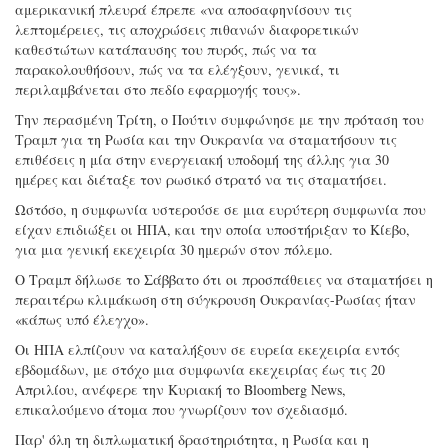
αμερικανική πλευρά έπρεπε «να αποσαφηνίσουν τις
λεπτομέρειες, τις αποχρώσεις πιθανών διαφορετικών
καθεστώτων κατάπαυσης του πυρός, πώς να τα
παρακολουθήσουν, πώς να τα ελέγξουν, γενικά, τι
περιλαμβάνεται στο πεδίο εφαρμογής τους».
Την περασμένη Τρίτη, ο Πούτιν συμφώνησε με την πρόταση του
Τραμπ για τη Ρωσία και την Ουκρανία να σταματήσουν τις
επιθέσεις η μία στην ενεργειακή υποδομή της άλλης για 30
ημέρες και διέταξε τον ρωσικό στρατό να τις σταματήσει.
Ωστόσο, η συμφωνία υστερούσε σε μια ευρύτερη συμφωνία που
είχαν επιδιώξει οι ΗΠΑ, και την οποία υποστήριξαν το Κίεβο,
για μια γενική εκεχειρία 30 ημερών στον πόλεμο.
Ο Τραμπ δήλωσε το Σάββατο ότι οι προσπάθειες να σταματήσει η
περαιτέρω κλιμάκωση στη σύγκρουση Ουκρανίας-Ρωσίας ήταν
«κάπως υπό έλεγχο».
Οι ΗΠΑ ελπίζουν να καταλήξουν σε ευρεία εκεχειρία εντός
εβδομάδων, με στόχο μια συμφωνία εκεχειρίας έως τις 20
Απριλίου, ανέφερε την Κυριακή το Bloomberg News,
επικαλούμενο άτομα που γνωρίζουν τον σχεδιασμό.
Παρ' όλη τη διπλωματική δραστηριότητα, η Ρωσία και η