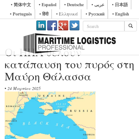
• 简体中文
• Español
• Deutsche
• عربى
• 日本語
• Português
• हिंदी
• Русский
• English
• Ελληνικά
Οι ΗΠΑ θέλουν
κατάπαυση του πυρός στη
Μαύρη Θάλασσα
•
24 Μαρτίου 2025