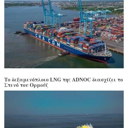
Το δεξαμενόπλοιο LNG της ADNOC διασχίζει το
Στενό του Ορμούζ