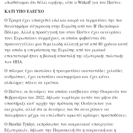
«Αισθάνομαι ότι θέλει ειρήνη», είπε ο Witkoff για τον Πούτιν.
ΚΑΤΙ ΥΠΟ ΕΛΕΓΧΟ
Ο Τραμπ έχει υποσχεθεί εδώ και καιρό να τερματίσει την πιο
θανατηφόρα σύγκρουση στην Ευρώπη από τον Β' Παγκόσμιο
Πόλεμο. Αλλά η προσέγγισή του στον Πούτιν έχει εκνευρίσει
τους Ευρωπαίους συμμάχους, οι οποίοι φοβούνται ότι
προαναγγέλλει μια θεμελιώδη αλλαγή μετά από 80 χρόνια κατά
την οποία η υπεράσπιση της Ευρώπης από τον ρωσικό
επεκτατισμό ήταν η βασική αποστολή της εξωτερικής πολιτικής
των ΗΠΑ.
Ο πόλεμος έχει σκοτώσει ή τραυματίσει εκατοντάδες χιλιάδες
ανθρώπους, έχει εκτοπίσει εκατομμύρια και έχει κάνει
ολόκληρες πόλεις σε ερείπια.
Ο Πούτιν, οι δυνάμεις του οποίου εισέβαλαν στην Ουκρανία τον
Φεβρουάριο του 2022, δήλωσε νωρίτερα αυτόν τον μήνα ότι
υποστήριξε κατ' αρχήν την πρόταση της Ουάσιγκτον για
εκεχειρία, αλλά ότι οι δυνάμεις του θα συνεχίσουν να
πολεμήσουν μέχρι να επιλυθούν αρκετές κρίσιμες προϋποθέσεις.
Ο Heorhii Tykhyi, εκπρόσωπος του ουκρανικού υπουργείου
Εξωτερικών, δήλωσε την Παρασκευή ότι η ουκρανική και η