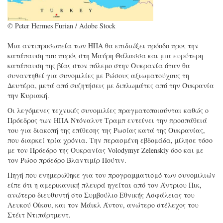
© Peter Hermes Furian / Adobe Stock
Μια αντιπροσωπεία των ΗΠΑ θα επιδιώξει πρόοδο προς την
κατάπαυση του πυρός στη Μαύρη Θάλασσα και μια ευρύτερη
κατάπαυση της βίας στον πόλεμο στην Ουκρανία όταν θα
συναντηθεί για συνομιλίες με Ρώσους αξιωματούχους τη
Δευτέρα, μετά από συζητήσεις με διπλωμάτες από την Ουκρανία
την Κυριακή.
Οι λεγόμενες τεχνικές συνομιλίες πραγματοποιούνται καθώς ο
Πρόεδρος των ΗΠΑ Ντόναλντ Τραμπ εντείνει την προσπάθειά
του για διακοπή της επίθεσης της Ρωσίας κατά της Ουκρανίας,
που διαρκεί τρία χρόνια. Την περασμένη εβδομάδα, μίλησε τόσο
με τον Πρόεδρο της Ουκρανίας Volodymyr Zelenskiy όσο και με
τον Ρώσο πρόεδρο Βλαντιμίρ Πούτιν.
Πηγή που ενημερώθηκε για τον προγραμματισμό των συνομιλιών
είπε ότι η αμερικανική πλευρά ηγείται από τον Άντριου Πικ,
ανώτερο διευθυντή στο Συμβούλιο Εθνικής Ασφάλειας του
Λευκού Οίκου, και τον Μάικλ Άντον, ανώτερο στέλεχος του
Στέιτ Ντιπάρτμεντ.