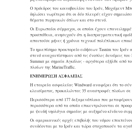
Ο πρόεδρος του κοινοβουλίου του Ιράν, Μοχάμεντ Μπα
δηλώσει νωρίτερα ότι οι δύο πλευρές είχαν σημειώσε
θέματα πυρηνικών όπλων και στο στενό.
Οι Ευρωπαίοι σύμμαχοι, οι οποίοι έχουν επανειλημμέ
προσπάθεια, ανησυχούν ότι η διαπραγματευτική ομάδ
απαιτούσε μήνες ή χρόνια τεχνικά πολύπλοκων επακ
Το ημιεπίσημο πρακτορείο ειδήσεων Tasnim του Ιράν 
στενό αναχαιτίστηκαν από τις ένοπλες δυνάμεις του
Summer με σημαία Αγκόλας - αργότερα εξήλθε από τ
πλοίων της MarineTraffic.
ΕΝΗΜΕΡΩΣΗ ΑΣΦΑΛΕΙΑΣ
Η εταιρεία ασφαλείας Windward αναφέρει ότι το σ
κλεισίματος, προκαλώντας 35 αναστροφές πλοίων σε
Περισσότερα από 177 δεξαμενόπλοια που μεταφέρουν 
περισσότερα από τα οποία επικεντρώνονται σε προορ
με ψευδή νηολόγια σημαίας με αυξημένο κίνδυνο συμμ
Οι αμερικανικές αρχές επιβολής του νόμου επεκτείνο
συνδέονται με το Ιράν και τώρα στοχοποιούν τα αγαθ