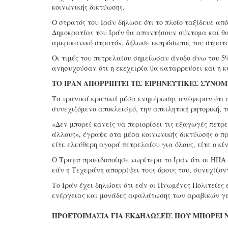
κοινωνικής δικτύωσης.
Ο στρατός του Ιράν δήλωσε ότι το πλοίο ταξίδευε από
Δημοκρατίας του Ιράν θα απαντήσουν σύντομα και θα
αμερικανικό στρατό», δήλωσε εκπρόσωπος του στρατ
Οι τιμές του πετρελαίου σημείωσαν άνοδο άνω του 5
ανησυχούσαν ότι η εκεχειρία θα καταρρεύσει και η κ
ΤΟ ΙΡΑΝ ΑΠΟΡΡΙΠΤΕΙ ΤΙΣ ΕΙΡΗΝΕΥΤΙΚΕΣ ΣΥΝΟΜ
Τα ιρανικά κρατικά μέσα ενημέρωσης ανέφεραν ότι η
συνεχιζόμενο αποκλεισμό, την απειλητική ρητορική, τ
«Δεν μπορεί κανείς να περιορίσει τις εξαγωγές πετ
άλλους», έγραψε στα μέσα κοινωνικής δικτύωσης ο π
είτε ελεύθερη αγορά πετρελαίου για όλους, είτε ο κί
Ο Τραμπ προειδοποίησε νωρίτερα το Ιράν ότι οι ΗΠ
εάν η Τεχεράνη απορρίψει τους όρους του, συνεχίζο
Το Ιράν έχει δηλώσει ότι εάν οι Ηνωμένες Πολιτείες
ενέργειας και μονάδες αφαλάτωσης των αραβικών γε
ΠΡΟΕΤΟΙΜΑΣΙΑ ΓΙΑ ΕΚΔΗΛΩΣΕΙΣ ΠΟΥ ΜΠΟΡΕΙ