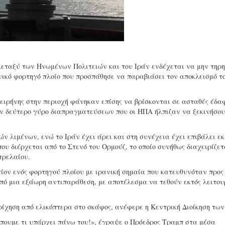
 μεταξύ των Ηνωμένων Πολιτειών και του Ιράν ενδέχεται να μην τηρη
ικό φορτηγό πλοίο που προσπάθησε να παραβιάσει τον αποκλεισμό το
ς ειρήνης στην περιοχή φάνηκαν επίσης να βρίσκονται σε ασταθές έδα
αν δεύτερο γύρο διαπραγματεύσεων που οι ΗΠΑ ήλπιζαν να ξεκινήσου
ν λιμένων, ενώ το Ιράν έχει άρει και στη συνέχεια έχει επιβάλει εκ
ου διέρχεται από το Στενό του Ορμούζ, το οποίο συνήθως διαχειρίζετ
τρελαίου.
ίον ενός φορτηγού πλοίου με ιρανική σημαία που κατευθυνόταν προς
ό μια εξάωρη αντιπαράθεση, με αποτέλεσμα να τεθούν εκτός λειτου
ίχηση από ελικόπτερα στο σκάφος, ανέφερε η Κεντρική Διοίκηση τω
έπουμε τι υπάρχει πάνω του!», έγραψε ο Πρόεδρος Τραμπ στα μέσα