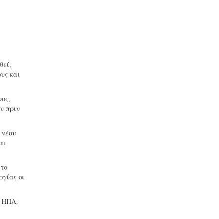
θεί,
υς και
φος,
ν πριν
 νέου
αι
 το
ργίας οι
ν ΗΠΑ.