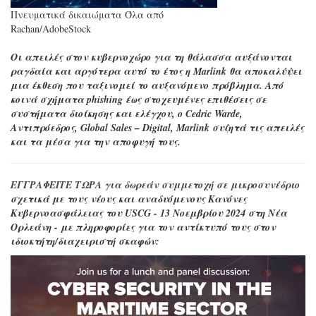
Πνευματικά δικαιώματα Όλα από
Rachan/AdobeStock
Οι απειλές στον κυβερνοχώρο για τη θάλασσα αυξάνονται
ραγδαία και αργότερα αυτό το έτος η Marlink θα αποκαλύψει
μια έκθεση που ταξινομεί το αυξανόμενο πρόβλημα. Από
κοινά σχήματα phishing έως στοχευμένες επιθέσεις σε
συστήματα διοίκησης και ελέγχου, ο Cedric Warde,
Αντιπρόεδρος, Global Sales – Digital, Marlink συζητά τις απειλές
και τα μέσα για την αποφυγή τους.
ΕΓΓΡΑΦΕΙΤΕ ΤΩΡΑ για δωρεάν συμμετοχή σε μικροσυνέδριο
σχετικά με τους νέους και αναδυόμενους Κανόνες
Κυβερνοασφάλειας του USCG - 13 Νοεμβρίου 2024 στη Νέα
Ορλεάνη - με πληροφορίες για τον αντίκτυπό τους στον
ιδιοκτήτη/διαχειριστή σκαφών: