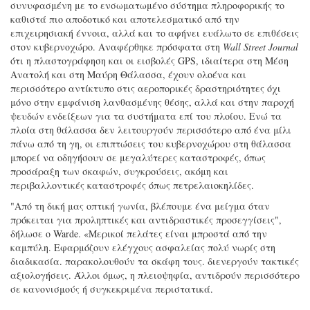
συνυφασμένη με το ενσωματωμένο σύστημα πληροφορικής το
καθιστά πιο αποδοτικό και αποτελεσματικό από την
επιχειρησιακή έννοια, αλλά και το αφήνει ευάλωτο σε επιθέσεις
στον κυβερνοχώρο. Αναφέρθηκε πρόσφατα στη
Wall Street Journal
ότι η πλαστογράφηση και οι εισβολές GPS, ιδιαίτερα στη Μέση
Ανατολή και στη Μαύρη Θάλασσα, έχουν ολοένα και
περισσότερο αντίκτυπο στις αεροπορικές δραστηριότητες όχι
μόνο στην εμφάνιση λανθασμένης θέσης, αλλά και στην παροχή
ψευδών ενδείξεων για τα συστήματα επί του πλοίου. Ενώ τα
πλοία στη θάλασσα δεν λειτουργούν περισσότερο από ένα μίλι
πάνω από τη γη, οι επιπτώσεις του κυβερνοχώρου στη θάλασσα
μπορεί να οδηγήσουν σε μεγαλύτερες καταστροφές, όπως
προσάραξη των σκαφών, συγκρούσεις, ακόμη και
περιβαλλοντικές καταστροφές όπως πετρελαιοκηλίδες.
"Από τη δική μας οπτική γωνία, βλέπουμε ένα μείγμα όταν
πρόκειται για προληπτικές και αντιδραστικές προσεγγίσεις",
δήλωσε ο Warde. «Μερικοί πελάτες είναι μπροστά από την
καμπύλη. Εφαρμόζουν ελέγχους ασφαλείας πολύ νωρίς στη
διαδικασία. παρακολουθούν τα σκάφη τους. διενεργούν τακτικές
αξιολογήσεις. Άλλοι όμως, η πλειοψηφία, αντιδρούν περισσότερο
σε κανονισμούς ή συγκεκριμένα περιστατικά.