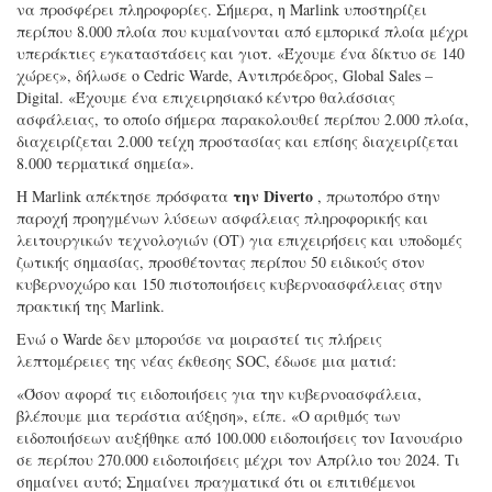
να προσφέρει πληροφορίες. Σήμερα, η Marlink υποστηρίζει
περίπου 8.000 πλοία που κυμαίνονται από εμπορικά πλοία μέχρι
υπεράκτιες εγκαταστάσεις και γιοτ. «Έχουμε ένα δίκτυο σε 140
χώρες», δήλωσε ο Cedric Warde, Αντιπρόεδρος, Global Sales –
Digital. «Έχουμε ένα επιχειρησιακό κέντρο θαλάσσιας
ασφάλειας, το οποίο σήμερα παρακολουθεί περίπου 2.000 πλοία,
διαχειρίζεται 2.000 τείχη προστασίας και επίσης διαχειρίζεται
8.000 τερματικά σημεία».
την Diverto
Η Marlink απέκτησε πρόσφατα
, πρωτοπόρο στην
παροχή προηγμένων λύσεων ασφάλειας πληροφορικής και
λειτουργικών τεχνολογιών (OT) για επιχειρήσεις και υποδομές
ζωτικής σημασίας, προσθέτοντας περίπου 50 ειδικούς στον
κυβερνοχώρο και 150 πιστοποιήσεις κυβερνοασφάλειας στην
πρακτική της Marlink.
Ενώ ο Warde δεν μπορούσε να μοιραστεί τις πλήρεις
λεπτομέρειες της νέας έκθεσης SOC, έδωσε μια ματιά:
«Όσον αφορά τις ειδοποιήσεις για την κυβερνοασφάλεια,
βλέπουμε μια τεράστια αύξηση», είπε. «Ο αριθμός των
ειδοποιήσεων αυξήθηκε από 100.000 ειδοποιήσεις τον Ιανουάριο
σε περίπου 270.000 ειδοποιήσεις μέχρι τον Απρίλιο του 2024. Τι
σημαίνει αυτό; Σημαίνει πραγματικά ότι οι επιτιθέμενοι