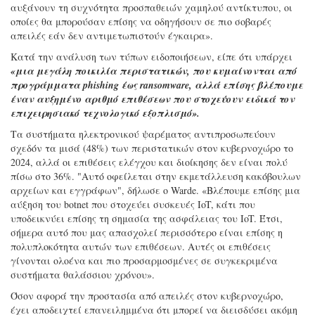
αυξάνουν τη συχνότητα προσπαθειών χαμηλού αντίκτυπου, οι
οποίες θα μπορούσαν επίσης να οδηγήσουν σε πιο σοβαρές
απειλές εάν δεν αντιμετωπιστούν έγκαιρα».
Κατά την ανάλυση των τύπων ειδοποιήσεων, είπε ότι υπάρχει
«μια μεγάλη ποικιλία περιστατικών, που κυμαίνονται από
προγράμματα phishing έως ransomware, αλλά επίσης βλέπουμε
έναν αυξημένο αριθμό επιθέσεων που στοχεύουν ειδικά τον
επιχειρησιακό τεχνολογικό εξοπλισμό».
Τα συστήματα ηλεκτρονικού ψαρέματος αντιπροσωπεύουν
σχεδόν τα μισά (48%) των περιστατικών στον κυβερνοχώρο το
2024, αλλά οι επιθέσεις ελέγχου και διοίκησης δεν είναι πολύ
πίσω στο 36%. "Αυτό οφείλεται στην εκμετάλλευση κακόβουλων
αρχείων και εγγράφων", δήλωσε ο Warde. «Βλέπουμε επίσης μια
αύξηση του botnet που στοχεύει συσκευές IoT, κάτι που
υποδεικνύει επίσης τη σημασία της ασφάλειας του IoT. Έτσι,
σήμερα αυτό που μας απασχολεί περισσότερο είναι επίσης η
πολυπλοκότητα αυτών των επιθέσεων. Αυτές οι επιθέσεις
γίνονται ολοένα και πιο προσαρμοσμένες σε συγκεκριμένα
συστήματα θαλάσσιου χρόνου».
Όσον αφορά την προστασία από απειλές στον κυβερνοχώρο,
έχει αποδειχτεί επανειλημμένα ότι μπορεί να διεισδύσει ακόμη