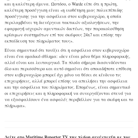
και η καλύτερη άμυνα. Ωστόσο, ο Warde είπε ότι η πρώτη,
καλύτερη προσέγγιση είναι «η υιοθέτηση μιας πολυεπίπεδης
προσέγγισης για την ασφάλεια στον κυβερνοχώρο, η οποία
περιλαμβάνει τη διενέργεια τακτικών αξιολογήσεων, την
εφαρμογή ισχυρών αμυντικών δικτύων, την παρακολούθηση
κρίσιμων συστημάτων επί του σκάφους 24x7 και επίσης την
εκπαίδευση του πληρώματος τους».
Είναι σημαντικό ότι τονίζει ότι η ασφάλεια στον κυβερνοχώρο
είναι ένα ομαδικό άθλημα: «δεν είναι μόνο θέμα πληροφορικής,
αλλά είναι και λειτουργικό. Τα πλοία σήμερα διασυνδέονται
όλο και περισσότερο και αυτό σημαίνει ότι οποιαδήποτε επίθεση
στον κυβερνοχώρο μπορεί όχι μόνο να θέσει σε κίνδυνο τις
επιχειρήσεις, αλλά μπορεί επίσης να απειλήσει την ασφάλεια
και την ασφάλεια του πληρώματος. Επομένως, είναι σημαντικό
οι επιχειρήσεις και η πληροφορική να συνεργάζονται στενά για
να εξασφαλίσουν ένα ασφαλές περιβάλλον για τα σκάφη και το
πλήρωμα».
Δείτε στο Maritime Reporter TV την πλήρη συνέντευξη με τον