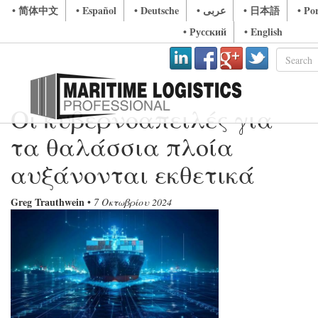
• 简体中文
• Español
• Deutsche
• عربى
• 日本語
• Po
• Русский
• English
Οι κυβερνοαπειλές για
τα θαλάσσια πλοία
αυξάνονται εκθετικά
Greg Trauthwein
•
7 Οκτωβρίου 2024