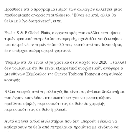
Πρόσθεσε ότι ο προγραμματισμός των αλλαγών ελλείψει μιας
προθεσμιακής αγοράς περιπλέκετο. "Είναι εφικτό, αλλά θα
θέλαμε λίγο διαφάνεια", είπε.
Ενώ η S & P Global Platts, ο οργανισμός που εκδίδει εκτιμήσεις
τιμών φυσικού πετρελαίου αναφοράς, σχεδιάζει να ξεκινήσει
μια σειρά νέων τιμών θείου 0,5 τοις εκατό από τον Ιανουάριο,
δεν υπάρχει ακόμη αγορά χαρτιού.
"Νομίζω ότι θα είναι λίγο χαοτικό στις αρχές του 2020 ... (αλλά)
δεν νομίζουμε ότι θα είναι εξαιρετικά ενοχλητικό", ανέφερε ο
Διευθύνων Σύμβουλος της Gunvor Torbjorn Tornqvist στη σύνοδο
κορυφής.
Άλλοι νικητές από τις αλλαγές θα είναι περίπλοκα διυλιστήρια
που έχουν επενδύσει στο σωστό κιτ για να μετατρέψουν
προϊόντα υψηλής περιεκτικότητας σε θείο σε χαμηλής
περιεκτικότητας σε θείο ή γλυκά.
Αυτό αφήνει απλά διυλιστήρια που δεν μπορούν εύκολα να
καθαρίσουν το θείο από πετρελαϊκά προϊόντα με κίνδυνο να