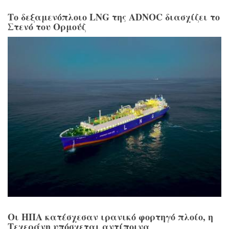
Το δεξαμενόπλοιο LNG της ADNOC διασχίζει το
Στενό του Ορμούζ
Οι ΗΠΑ κατέσχεσαν ιρανικό φορτηγό πλοίο, η
Τεχεράνη υπόσχεται αντίποινα