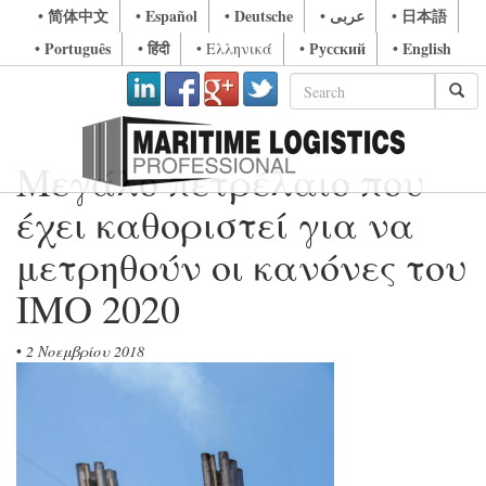
• 简体中文
• Español
• Deutsche
• عربى
• 日本語
• Português
• हिंदी
• Русский
• English
• Ελληνικά
Μεγάλο πετρέλαιο που
έχει καθοριστεί για να
μετρηθούν οι κανόνες του
IMO 2020
•
2 Νοεμβρίου 2018