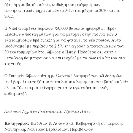
ζήτηση για βαρύ μαζούτ, καθώς η απορρόφηση των
απορροφητικών μηχανισμών αυξάνεται μέχρι το 2020 και το
2022.
Η Vitol αναμένει περίπου 750.000 βαρέλια ημερησίως (bpd)
μεσαίων αποσταγμάτων για να μεταβεί στην πισίνα των 3
εκατομμυρίων bpd bunker για να φτιάξει το νέο προϊόν. Αυτό
ισοδυναμεί με περίπου το 2,5% της αγοράς αποσταγμάτων των
30 εκατομμυρίων bpd, δήλωσε ο Hardy. Πρόσθεσε ότι αυτή η
μετάβαση θα μπορούσε να επιτευχθεί με τα σωστά κίνητρα για
τις τιμές.
Ο Tornqvist δήλωσε ότι η μελλοντική διαφορά των 40 δολαρίων
ανά βαρέλι μεταξύ του πετρελαίου κίνησης και του βαρύ μαζούτ
έδωσε "ένα ακραίο κίνητρο για την εγκατάσταση ενός
καθαριστή".
Από τους Αχμάντ Γκάνταρ και Τζούλια Πάιν
Κατηγορίες:
Καύσιμα & Λιπαντικά
,
Κυβερνητική ενημέρωση
,
Ναυπηγική
,
Ναυτικός Εξοπλισμός
,
Περιβάλλον