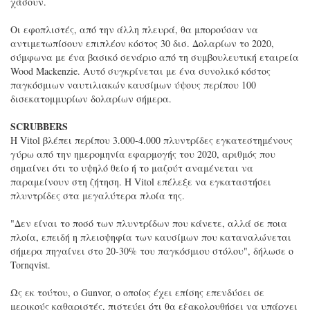
χάσουν.
Οι εφοπλιστές, από την άλλη πλευρά, θα μπορούσαν να
αντιμετωπίσουν επιπλέον κόστος 30 δισ. Δολαρίων το 2020,
σύμφωνα με ένα βασικό σενάριο από τη συμβουλευτική εταιρεία
Wood Mackenzie. Αυτό συγκρίνεται με ένα συνολικό κόστος
παγκόσμιων ναυτιλιακών καυσίμων ύψους περίπου 100
δισεκατομμυρίων δολαρίων σήμερα.
SCRUBBERS
Η Vitol βλέπει περίπου 3.000-4.000 πλυντρίδες εγκατεστημένους
γύρω από την ημερομηνία εφαρμογής του 2020, αριθμός που
σημαίνει ότι το υψηλό θείο ή το μαζούτ αναμένεται να
παραμείνουν στη ζήτηση. Η Vitol επέλεξε να εγκαταστήσει
πλυντρίδες στα μεγαλύτερα πλοία της.
"Δεν είναι το ποσό των πλυντρίδων που κάνετε, αλλά σε ποια
πλοία, επειδή η πλειοψηφία των καυσίμων που καταναλώνεται
σήμερα πηγαίνει στο 20-30% του παγκόσμιου στόλου", δήλωσε ο
Tornqvist.
Ως εκ τούτου, ο Gunvor, ο οποίος έχει επίσης επενδύσει σε
μερικούς καθαριστές, πιστεύει ότι θα εξακολουθήσει να υπάρχει