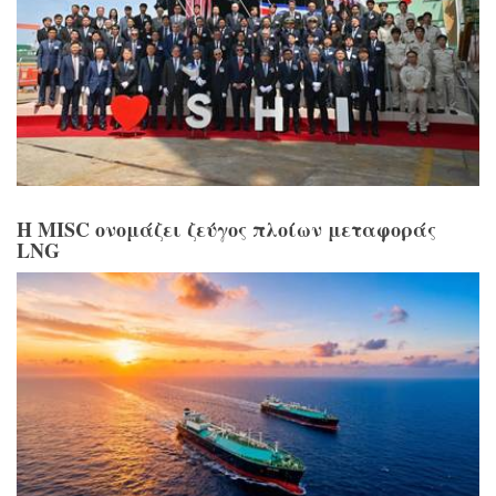
Η MISC ονομάζει ζεύγος πλοίων μεταφοράς
LNG