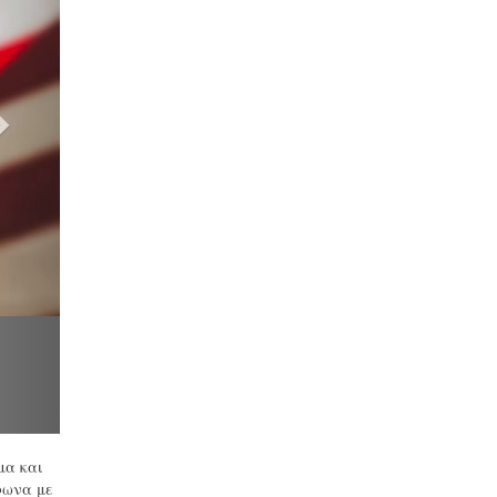
μα και
φωνα με