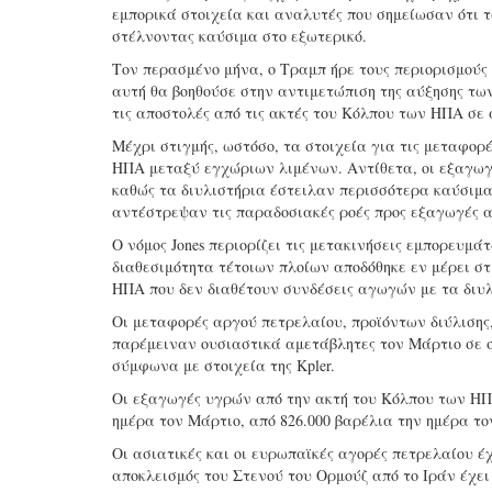
εμπορικά στοιχεία και αναλυτές που σημείωσαν ότι 
στέλνοντας καύσιμα στο εξωτερικό.
Τον περασμένο μήνα, ο Τραμπ ήρε τους περιορισμούς τ
αυτή θα βοηθούσε στην αντιμετώπιση της αύξησης τω
τις αποστολές από τις ακτές του Κόλπου των ΗΠΑ σε 
Μέχρι στιγμής, ωστόσο, τα στοιχεία για τις μεταφορέ
ΗΠΑ μεταξύ εγχώριων λιμένων. Αντίθετα, οι εξαγωγ
καθώς τα διυλιστήρια έστειλαν περισσότερα καύσιμα
αντέστρεψαν τις παραδοσιακές ροές προς εξαγωγές 
Ο νόμος Jones περιορίζει τις μετακινήσεις εμπορευ
διαθεσιμότητα τέτοιων πλοίων αποδόθηκε εν μέρει σ
ΗΠΑ που δεν διαθέτουν συνδέσεις αγωγών με τα διυ
Οι μεταφορές αργού πετρελαίου, προϊόντων διύλιση
παρέμειναν ουσιαστικά αμετάβλητες τον Μάρτιο σε σ
σύμφωνα με στοιχεία της Kpler.
Οι εξαγωγές υγρών από την ακτή του Κόλπου των ΗΠ
ημέρα τον Μάρτιο, από 826.000 βαρέλια την ημέρα το
Οι ασιατικές και οι ευρωπαϊκές αγορές πετρελαίου έ
αποκλεισμός του Στενού του Ορμούζ από το Ιράν έχει 