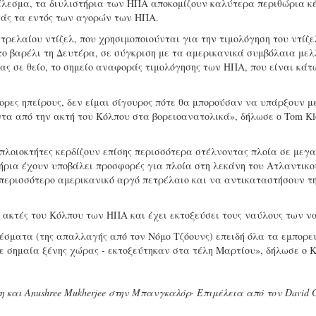
έλεσμα, τα διυλιστήρια των ΗΠΑ αποκομίζουν καλύτερα περιθώρια κ
τάς τα εντός των αγορών των ΗΠΑ.
ρελαίου ντίζελ, που χρησιμοποιούνται για την τιμολόγηση του ντίζε
ο βαρέλι τη Δευτέρα, σε σύγκριση με τα αμερικανικά συμβόλαια μελ
ας σε θείο, το σημείο αναφοράς τιμολόγησης των ΗΠΑ, που είναι κάτ
φορες ηπείρους, δεν είμαι σίγουρος πότε θα μπορούσαν να υπάρξουν μ
τα από την ακτή του Κόλπου στα βορειοανατολικά», δήλωσε ο Tom Kl
ι πλοιοκτήτες κερδίζουν επίσης περισσότερα στέλνοντας πλοία σε μεγ
τήρια έχουν υποβάλει προσφορές για πλοία στη λεκάνη του Ατλαντικο
περισσότερο αμερικανικό αργό πετρέλαιο και να αντικαταστήσουν τ
ς ακτές του Κόλπου των ΗΠΑ και έχει εκτοξεύσει τους ναύλους των ν
σματα (της απαλλαγής από τον Νόμο Τζόουνς) επειδή όλα τα εμπορε
ε σημαία ξένης χώρας - εκτοξεύτηκαν στα τέλη Μαρτίου», δήλωσε ο 
κη και Anushree Mukherjee στην Μπανγκαλόρ· Επιμέλεια από τον David G