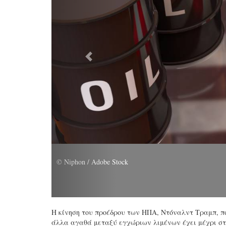
Η κίνηση του προέδρου των ΗΠΑ, Ντόναλντ Τραμπ, πο
άλλα αγαθά μεταξύ εγχώριων λιμένων έχει μέχρι στ