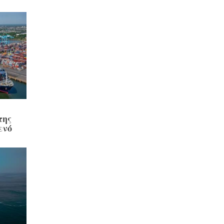
της
ενό