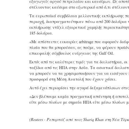
εξαγωγείς αργού πετρελαίου και καυσίμων. Ως αποτ
στέλνοντας καύσιμα στο εξωτερικό από ό,τι στέλνον
Τα ευρωπαϊκά συμβόλαια μελλοντικής εκπλήρωσης πετ
περιοχή, διαπραγματεύτηκαν πάνω από 200 δολάρια τ
εκπλήρωσης ντίζελ εξαιρετικά χαμηλής περιεκτικότητ
185 δολάρια.
«Με απίστευτες ευκαιρίες arbitrage που αφορούν διά
πλοία που θα μπορούσαν, ας πούμε, να φέρουν προϊόν
επικεφαλής σύμβουλος ενέργειας της Gulf Oil.
Εκτός από τις καλύτερες τιμές για τα διυλιστήρια, ο
ταξίδια από τις ΗΠΑ στην Ασία. Τα ασιατικά διυλισ
να μπορούν να τα χρησιμοποιήσουν για να εισάγουν 
προσφορά στη Μέση Ανατολή που έχουν χάσει.
Αυτό έχει περιορίσει την αγορά δεξαμενόπλοιων στι
«Δεν βλέπουμε καμία πραγματική απάντηση ή αποτελέ
είτε μέσω πλοίων με σημαία ΗΠΑ είτε μέσω πλοίων μ
(Reuters - Ρεπορτάζ από τους Shariq Khan στη Νέα Υόρ