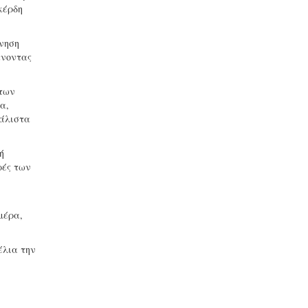
κέρδη
ίνηση
άνοντας
 των
α,
μάλιστα
ή
ρές των
μέρα,
έλια την