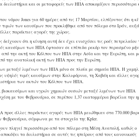
τα διυλιστήρια και οι μεταφορείς των ΗΠΑ αποκομίζουν περισσότερα 
ου νόμου Jones για 60 ημέρες από τις 17 Μαρτίου, ελπίζοντας ότι η κ
ν τιμών των καυσίμων που προκλήθηκε από τον πόλεμο στο Ιράν, αυξ
άλλες παράκτιες αγορές της χώρας.
ς δείχνουν ότι η κίνηση αυτή δεν έχει ενισχύσει τις ροές πετρελαίου
ές καυσίμων των ΗΠΑ έφτασαν σε επίπεδα ρεκόρ τον περασμένο μήν
 από την ακτή του Κόλπου των ΗΠΑ στην Ασία και την Ευρώπη, και 
από την ανατολική ακτή των ΗΠΑ προς την Ευρώπη.
μάτων μεταξύ λιμένων των ΗΠΑ μόνο σε πλοία με σημαία ΗΠΑ. Η χαμηλ
τις υψηλές τιμές καυσίμων στην Καλιφόρνια, τη Χαβάη και άλλες αγο
λιστήρια των ακτών του Κόλπου των ΗΠΑ.
ς, βιοκαυσίμων και υγρών χημικών ουσιών μεταξύ λιμένων των ΗΠΑ
χέση με τον Φεβρουάριο, σε περίπου 1,37 εκατομμύρια βαρέλια την η
Α προς άλλες παράκτιες αγορές των ΗΠΑ μειώθηκαν στα 770.000 βαρ
ν Φεβρουάριο, σύμφωνα με τα στοιχεία της Kpler.
χουν πληγεί περισσότερο από τον πόλεμο στη Μέση Ανατολή, καθώς ο
αποκόψει τα διυλιστήρια σε αυτές τις ηπείρους από τους κανονικούς