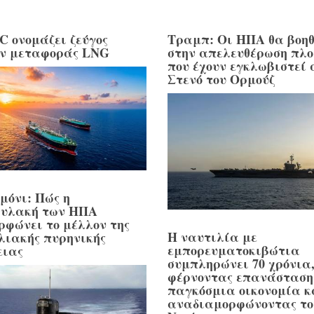
C ονομάζει ζεύγος
Τραμπ: Οι ΗΠΑ θα βοη
ν μεταφοράς LNG
στην απελευθέρωση πλ
που έχουν εγκλωβιστεί 
Στενό του Ορμούζ
ιμόνι: Πώς η
φυλακή των ΗΠΑ
ρφώνει το μέλλον της
Η ναυτιλία με
λιακής πυρηνικής
εμπορευματοκιβώτια
ειας
συμπληρώνει 70 χρόνια
φέρνοντας επανάσταση
παγκόσμια οικονομία κ
αναδιαμορφώνοντας το