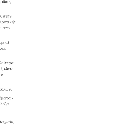
έρδους
λ στην
λοντικής
ω από
ερικά
oza,
αλύτερα
ύ, ώστε
ην
αύλων.
ύματα -
Κλόζα.
regorio)