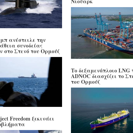
Νιούαρκ
μπ ανέστειλε την
άθεια συνοδείας
ν στο Στενό του Ορμούζ
Το δεξαμενόπλοιο LNG 
ADNOC διασχίζει το Στ
του Ορμούζ
ject Freedom ξεκινάει
οβλήματα