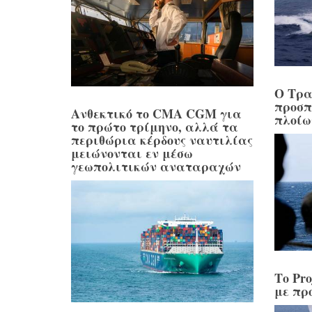
Ο Τρα
προσπ
Ανθεκτικό το CMA CGM για
πλοίω
το πρώτο τρίμηνο, αλλά τα
περιθώρια κέρδους ναυτιλίας
μειώνονται εν μέσω
γεωπολιτικών αναταραχών
Το Pro
με πρ