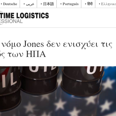
• Deutsche
• عربى
• 日本語
• Português
• हिंदी
• Ελληνικ
όμο Jones δεν ενισχύει τις
ός των ΗΠΑ
N