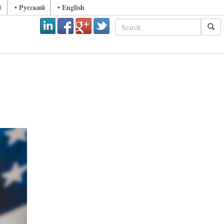
• Русский
• English
ά
ext