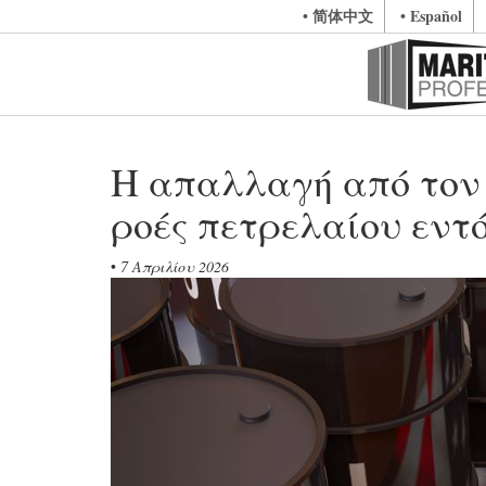
• 简体中文
• Español
Η απαλλαγή από τον ν
ροές πετρελαίου εντ
•
7 Απριλίου 2026
Previous