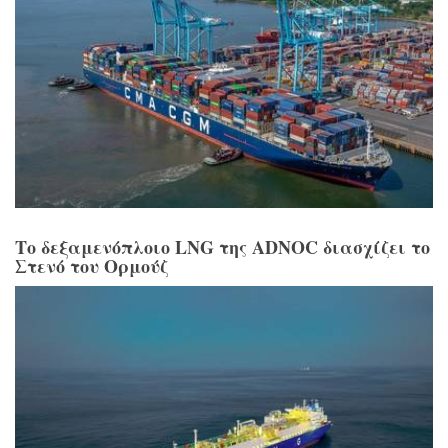
Το δεξαμενόπλοιο LNG της ADNOC διασχίζει το
Στενό του Ορμούζ