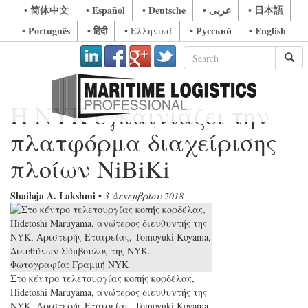
• 简体中文
• Español
• Deutsche
• عربى
• 日本語
• Português
• हिंदी
• Русский
• English
• Ελληνικά
Η NYK εγκαινιάζει την
πλατφόρμα διαχείρισης
πλοίων NiBiKi
Shailaja A. Lakshmi
•
3 Δεκεμβρίου 2018
Στο κέντρο τελετουργίας κοπής κορδέλας,
Hidetoshi Maruyama, ανώτερος διευθυντής της
NYK, Αριστερής Εταιρείας, Tomoyuki Koyama,