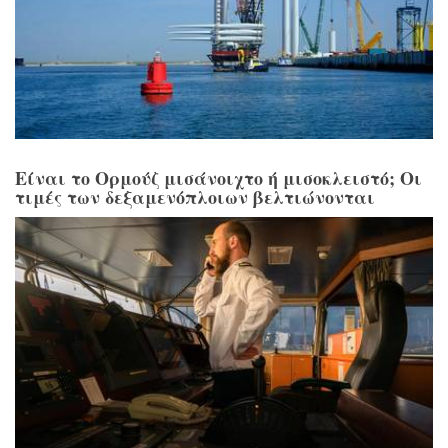
Είναι το Ορμούζ μισάνοιχτο ή μισοκλειστό; Οι
τιμές των δεξαμενόπλοιων βελτιώνονται